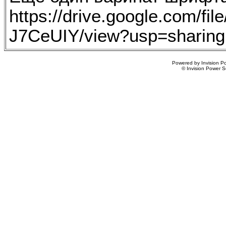
https://drive.google.com/
J7CeUIY/view?usp=sharing
Powered by Invision Po
© Invision Power S