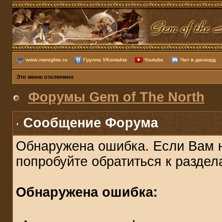
www.nwnights.ru
Группа VKontakte
Youtube
Чат в дискорд
Это меню отключено
Форумы Gem of The North
Сообщение Форума
Обнаружена ошибка. Если Вам 
попробуйте обратиться к разде
Обнаружена ошибка: