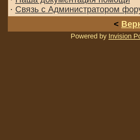
·
Связь с Администратором фор
<
Вер
Powered by
Invision 