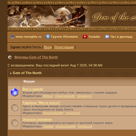
www.nwnights.ru
Группа VKontakte
Youtube
Чат в дискорд
Здравствуйте Гость (
Вход
|
Регистрация
)
Форумы Gem of The North
С возвращением; Ваш последний визит Aug 7 2026, 04:38 AM
Gem of The North
Форум
Все о шарде
Форум для обсуждения любых тем, связанных с нашим шардом.
Модераторы:
Meloza
,
shadowdweller
,
Vagabond
Таверна "Меч и посох"
Здесь в перерыве между путешествиями отважные герои делятся правдивым
своих похождениях по миру Gem'а.
Модераторы:
shadowdweller
,
Vagabond
Зеркало времени
Рассказы, произведения и истории от жителей нашего мира
Модераторы:
Sairilias
,
shadowdweller
,
Vagabond