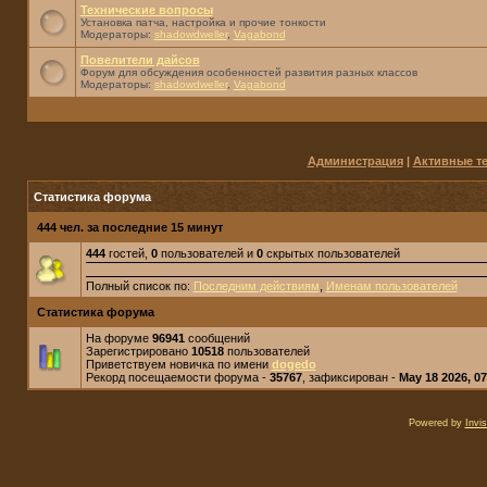
Технические вопросы
Установка патча, настройка и прочие тонкости
Модераторы:
shadowdweller
,
Vagabond
Повелители дайсов
Форум для обсуждения особенностей развития разных классов
Модераторы:
shadowdweller
,
Vagabond
Администрация
|
Активные т
Статистика форума
444 чел. за последние 15 минут
444
гостей,
0
пользователей и
0
скрытых пользователей
Полный список по:
Последним действиям
,
Именам пользователей
Статистика форума
На форуме
96941
сообщений
Зарегистрировано
10518
пользователей
Приветствуем новичка по имени
dogedo
Рекорд посещаемости форума -
35767
, зафиксирован -
May 18 2026, 0
Powered by
Invi