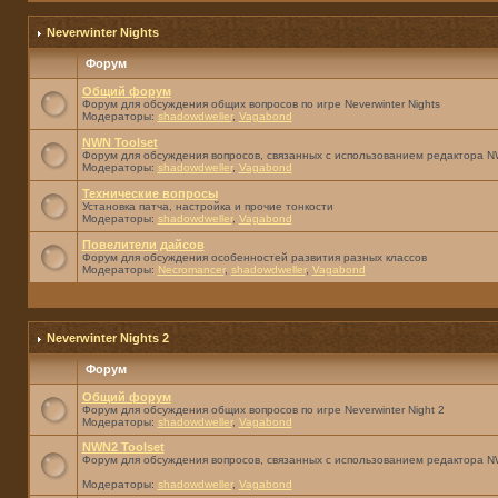
Neverwinter Nights
Форум
Общий форум
Форум для обсуждения общих вопросов по игре Neverwinter Nights
Модераторы:
shadowdweller
,
Vagabond
NWN Toolset
Форум для обсуждения вопросов, связанных с использованием редактора NW
Модераторы:
shadowdweller
,
Vagabond
Технические вопросы
Установка патча, настройка и прочие тонкости
Модераторы:
shadowdweller
,
Vagabond
Повелители дайсов
Форум для обсуждения особенностей развития разных классов
Модераторы:
Necromancer
,
shadowdweller
,
Vagabond
Neverwinter Nights 2
Форум
Общий форум
Форум для обсуждения общих вопросов по игре Neverwinter Night 2
Модераторы:
shadowdweller
,
Vagabond
NWN2 Toolset
Форум для обсуждения вопросов, связанных с использованием редактора N
Модераторы:
shadowdweller
,
Vagabond