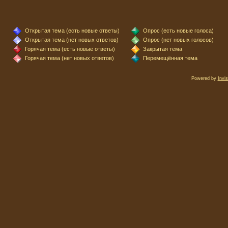
Открытая тема (есть новые ответы)
Опрос (есть новые голоса)
Открытая тема (нет новых ответов)
Опрос (нет новых голосов)
Горячая тема (есть новые ответы)
Закрытая тема
Горячая тема (нет новых ответов)
Перемещённая тема
Powered by
Invi