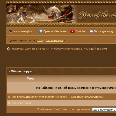
www.nwnights.ru
Группа VKontakte
Youtube
Чат в дискорд
Здравствуйте Гость (
Вход
|
Регистрация
)
Форумы Gem of The North
->
Neverwinter Nights 2
->
Общий форум
Общий форум
Тема
Не найдено ни одной темы. Возможно в этом форуме не
0 Чел. просматривают этот форум (0 Гостей, 0 Скрытых пользователей)
0 Пользователей:
Отображено 0 из 0 тем отсортировано по