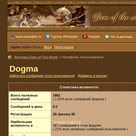
www.nwnights.ru
Группа VKontakte
Youtube
Чат в дискорд
Здравствуйте Гость (
Вход
|
Регистрация
)
Форумы Gem of The North
-> Профиль пользователя
Dogma
Найти все сообщения этого пользователя
·
Добавить в контакт
Статистика активности
Всего полезных
1862
сообщений
( 1.92% всех сообщений форума )
Сообщений в день
0.2
Регистрация
30-January 05
Наибольшая
Турниры и квесты
активность в
367 сообщений в этом форуме
( 21% всех активных сообщений пользователя )