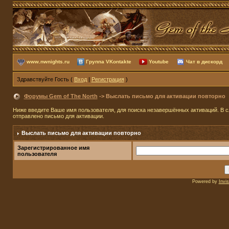
www.nwnights.ru
Группа VKontakte
Youtube
Чат в дискорд
Здравствуйте Гость (
Вход
|
Регистрация
)
Форумы Gem of The North
-> Выслать письмо для активации повторно
Ниже введите Ваше имя пользователя, для поиска незавершённых активаций. В сл
отправлено письмо для активации.
Выслать письмо для активации повторно
Зарегистрированное имя
пользователя
Powered by
Invi