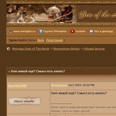
www.nwnights.ru
Группа VKontakte
Youtube
Чат в дискорд
Здравствуйте Гость (
Вход
|
Регистрация
)
Форумы Gem of The North
->
Neverwinter Nights
->
Общий форум
Gem живой ещё? Смысл есть качать?
Отправлено:
Jul 2 2023, 10:34 PM
Vovchik1980
Gem живой ещё? Смысл есть качать?
--------------------
Игрок: просто шард просуществует меньше чем мо
Маппер : зато он будет крутой