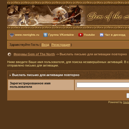
www.nwnights.ru
Группа VKontakte
Youtube
Чат в дискорд
Здравствуйте Гость (
Вход
|
Регистрация
)
Форумы Gem of The North
-> Выслать письмо для активации повторно
Ниже введите Ваше имя пользователя, для поиска незавершённых активаций. В сл
отправлено письмо для активации.
Выслать письмо для активации повторно
Зарегистрированное имя
пользователя
Powered by
Invi