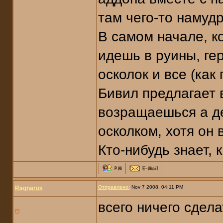
там чего-то намуд
В самом начале, ко
идешь в руины, ге
осколок и все (как
Бивил предлагает в
возращаешься а де
осколком, хотя он 
Кто-нибудь знает, 
Отправлено:
Nov 7 2008, 04:11 PM
Ragnarus
всего ничего сдела