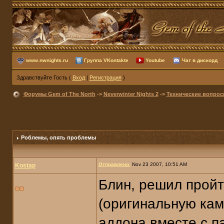
www.nwnights.ru
Группа VKontakte
Youtube
Чат в дискорд
Здравствуйте Гость (
Вход
|
Регистрация
)
Форумы Gem of The North
->
Neverwinter Nights 2
->
Технические вопро
Роблемы, опять проблемы
Отправлено:
Nov 23 2007, 10:51 AM
Kostap
Блин, решил пройт
(оригинальную кам
аддона вместе с п