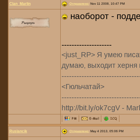
Clan_Marlin
Отправлено:
Nov 11 2008, 10:47 PM
наоборот - подд
--------------------
<just_RP> Я умею писат
думаю, выходит херня 
-------------------------------
<Гюльчатай>
-------------------------------
http://bit.ly/ok7cgV - Marl
Ruslancik
Отправлено:
May 4 2013, 05:06 PM