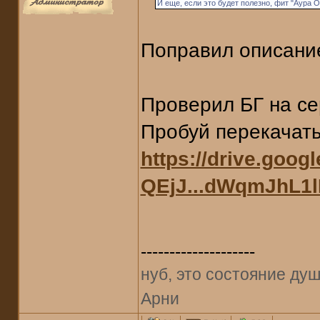
И еще, если это будет полезно, фит "Аура О
Поправил описани
Проверил БГ на се
Пробуй перекачат
https://drive.goo
QEjJ...dWqmJhL1
--------------------
нуб, это состояние душ
Арни