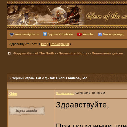
www.nwnights.ru
Группа VKontakte
Youtube
Чат в дискорд
Здравствуйте Гость (
Вход
|
Регистрация
)
Форумы Gem of The North
->
Neverwinter Nights
->
Повелители дайсов
Черный страж. Баг с фитом Оковы Абисса.
, Баг
Отправлено:
Jul 29 2019, 01:19 PM
Khior
Здравствуйте,
При получении тре