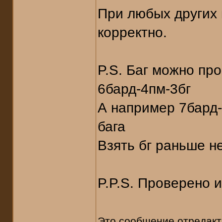
При любых других 
корректно.
P.S. Баг можно пр
6бард-4пм-3бг
А например 7бард-
бага
Взять бг раньше н
P.P.S. Проверено 
Это сообщение отредак