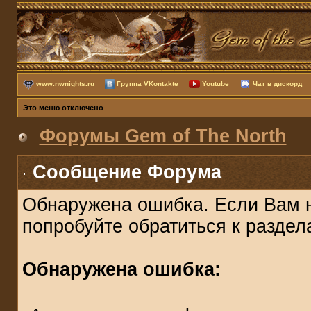
www.nwnights.ru
Группа VKontakte
Youtube
Чат в дискорд
Это меню отключено
Форумы Gem of The North
Сообщение Форума
Обнаружена ошибка. Если Вам 
попробуйте обратиться к разде
Обнаружена ошибка: