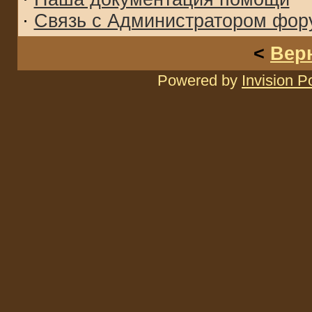
·
Связь с Администратором фор
<
Вер
Powered by
Invision 