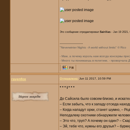
Это сообщение отредактировал
Sairilias
- Jan 19 2021,
--------------------
"Neverwinter Nights - A world without limits" © Rico
- Мам, а почему король нам всегда консервы пр
- Много ты понимаешь в политике, - проворчала 
Отправлено:
Jun 11 2017, 10:59 PM
ravenfox
* * * I * * *
До Сайсила было совсем близко, и искател
– Если забыть, что к западу отсюда нахо
– Когда нападут орки, станет шумно, – Р
Неподалеку охотники обнаружили человек
– Это что, труп? А почему он один? – Ска
– Эй, тебе что, нужны его друзья? – бур