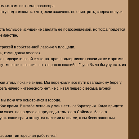
ельствам, ни к теме разговора.
ату под замком, так что, если захочешь ее осмотреть, сперва получи
 Есть большое искушение сделать ее подозреваемой, но тогда придется
жеманстве.
стражей в собственной лавочке у площади.
ь, командовал человек.
-то подозрительной секте, которая поддерживает связи даже с орками.
дут мне эти известия, но все равно спасибо. Глупо было бы упускать из
рая этому пока не видно. Мы перекрыли все пути к западному берегу,
рега ничего интересного нет, не считая пещер с весьма дурной
 мы пока что осмотримся в городе.
бое время. В штабе легиона у меня есть лаборатория. Когда придете
и хвост, но на деле он предводитель всего Сайсила: без его
 Пусть ваши враги окажутся жалкими мышами, а вы бесстрашными
нас ждет интересная работенка!