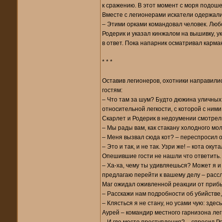
к сражению. В этот момент с моря подоше
Вместе с легионерами искатели одержали 
– Этими орками командовал человек. Лю
Родерик и указал кинжалом на вышивку, 
в ответ. Пока напарник осматривал карм
* * *
Оставив легионеров, охотники направилис
гостям:
– Что там за шум? Будто дюжина уличных 
относительной легкости, с которой с ним
Скарлет и Родерик в недоумении смотрели
– Мы рады вам, как стакану холодного мол
– Меня вызвал сюда кот? – переспросил о
– Это и так, и не так. Узри же! – кота ок
Опешившие гости не нашли что ответить.
– Ха-ха, чему ты удивляешься? Может я и
предлагаю перейти к вашему делу – расс
Маг ожидал оживленной реакции от прибыв
– Расскажи нам подробности об убийстве,
– Клясться я не стану, но усами чую: зде
Аурей – командир местного гарнизона леги