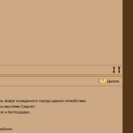
ию, вокруг осажденного города царило спокойствие.
ась мыслями Скарлет.
тихо и беспощадно…
койного.