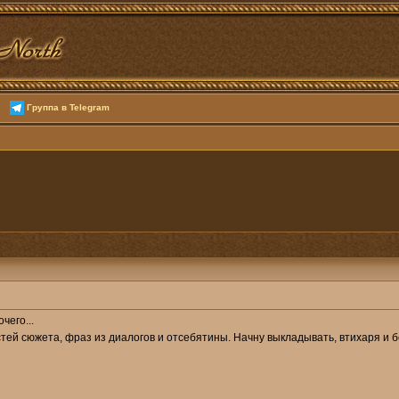
Группа в Telegram
чего...
стей сюжета, фраз из диалогов и отсебятины. Начну выкладывать, втихаря и б