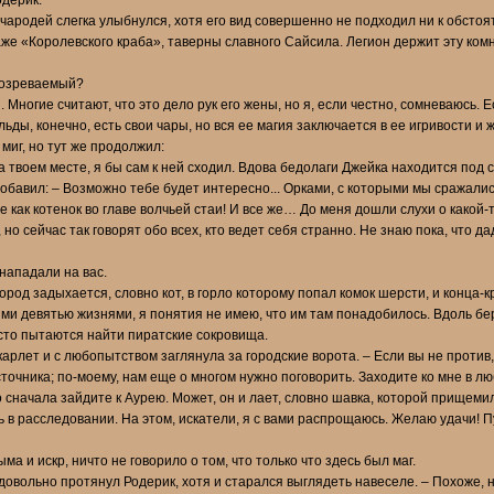
одерик.
чародей слегка улыбнулся, хотя его вид совершенно не подходил ни к обстоят
аже «Королевского краба», таверны славного Сайсила. Легион держит эту комн
одозреваемый?
 Многие считают, что это дело рук его жены, но я, если честно, сомневаюсь.
ьды, конечно, есть свои чары, но вся ее магия заключается в ее игривости и 
миг, но тут же продолжил:
а твоем месте, я бы сам к ней сходил. Вдова бедолаги Джейка находится под 
добавил: – Возможно тебе будет интересно... Орками, с которыми мы сражалис
е как котенок во главе волчьей стаи! И все же… До меня дошли слухи о какой
но сейчас так говорят обо всех, кто ведет себя странно. Не знаю пока, что да
нападали на вас.
род задыхается, словно кот, в горло которому попал комок шерсти, и конца-к
оими девятью жизнями, я понятия не имею, что им там понадобилось. Вдоль бе
осто пытаются найти пиратские сокровища.
арлет и с любопытством заглянула за городские ворота. – Если вы не против,
точника; по-моему, нам еще о многом нужно поговорить. Заходите ко мне в лю
 сначала зайдите к Аурею. Может, он и лает, словно шавка, которой прищемил
ь в расследовании. На этом, искатели, я с вами распрощаюсь. Желаю удачи!
а и искр, ничто не говорило о том, что только что здесь был маг.
едовольно протянул Родерик, хотя и старался выглядеть навеселе. – Похоже, 