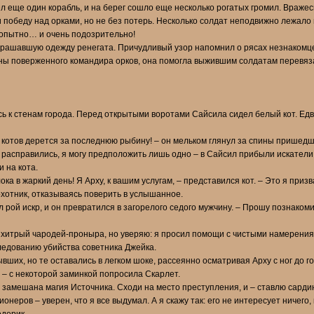
л еще один корабль, и на берег сошло еще несколько рогатых громил. Вражес
победу над орками, но не без потерь. Несколько солдат неподвижно лежало 
бопытно… и очень подозрительно!
украшавшую одежду ренегата. Причудливый узор напомнил о рясах незнакомце
аны поверженного командира орков, она помогла выжившим солдатам перевяз
ь к стенам города. Перед открытыми воротами Сайсила сидел белый кот. Едв
котов дерется за последнюю рыбину! – он мельком глянул за спины пришедших 
и расправились, я могу предположить лишь одно – в Сайсил прибыли искатели
 на кота.
ока в жаркий день! Я Арху, к вашим услугам, – представился кот. – Это я приз
хотник, отказываясь поверить в услышанное.
утал рой искр, и он превратился в загорелого седого мужчину. – Прошу познако
 хитрый чародей-проныра, но уверяю: я просил помощи с чистыми намерениями,
ледованию убийства советника Джейка.
ших, но те оставались в легком шоке, рассеянно осматривая Арху с ног до г
 – с некоторой заминкой попросила Скарлет.
сь замешана магия Источника. Сходи на место преступления, и – ставлю сарди
онеров – уверен, что я все выдумал. А я скажу так: его не интересует ничего,