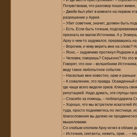
– И где место преступления? – спросил Р
Почувствовав, что разговор пошел живее, 
– Джейк был убит в комнате на первом эт
разрешение у Аурея.
– Убит советник, значит, должен быть п
– Есть. Если быть точным, подозреваемая.
признать ее магом Источника. А у Эсмерал
Арху о чем-то задумался, прервавшись на 
– Впрочем, к чему верить мне на слово? Н
– Ясно, – задумчиво протянул Родерик и 
– Человек, говоришь? Серьезно? Но это ж
Говорят, что они – волшебники Источника, 
виду такое любопытное событие.
– Насколько мне известно, орки и раньше 
– К сожалению, это правда. Осажденный го
где чаще всего видели орков. Клянусь св
репутацией. Надо думать, эти глупцы пр
– Спасибо за помощь, – поблагодарила Ск
– Хорошо, что мы встретили искателей Ис
туда, просто поднимитесь по лестнице, но
благословения вы далеко не продвинетес
мышеловами.
Со слабым хлопком Арху исчез в облаке дым
– Источник, сектанты, нежить, орки… – н