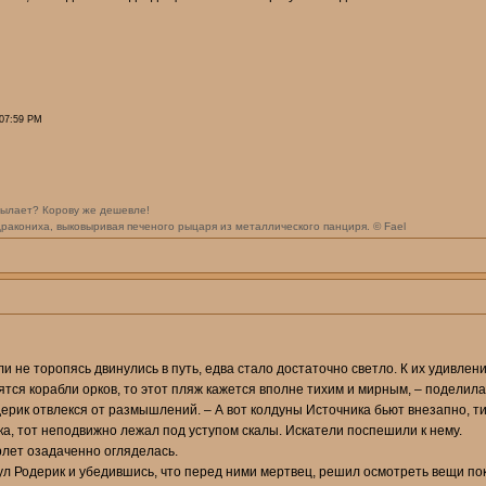
 07:59 PM
исылает? Корову же дешевле!
Дракониха, выковыривая печеного рыцаря из металлического панциря. © Fael
и не торопясь двинулись в путь, едва стало достаточно светло. К их удивлен
дятся корабли орков, то этот пляж кажется вполне тихим и мирным, – поделил
одерик отвлекся от размышлений. – А вот колдуны Источника бьют внезапно, 
а, тот неподвижно лежал под уступом скалы. Искатели поспешили к нему.
рлет озадаченно огляделась.
кнул Родерик и убедившись, что перед ними мертвец, решил осмотреть вещи по