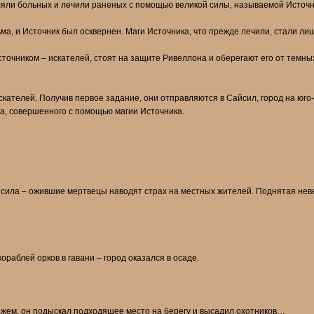
ляли больных и лечили раненых с помощью великой силы, называемой Источн
ма, и Источник был осквернен. Маги Источника, что прежде лечили, стали лиш
точником – искателей, стоят на защите Ривеллона и оберегают его от темных
скателей. Получив первое задание, они отправляются в Сайсил, город на юг
ка, совершенного с помощью магии Источника.
айсила – ожившие мертвецы наводят страх на местных жителей. Поднятая не
раблей орков в гавани – город оказался в осаде.
ажем, он подыскал подходящее место на берегу и высадил охотников…