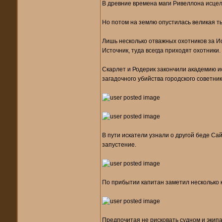
В древние времена маги Ривеллона исце
Но потом на землю опустилась великая ть
Лишь несколько отважных охотников за Ис
Источник, туда всегда приходят охотники.
Скарлет и Родерик закончили академию и
загадочного убийства городского советни
В пути искатели узнали о другой беде С
запустение.
По прибытии капитан заметил несколько ко
Предпочитая не рисковать судном и экип