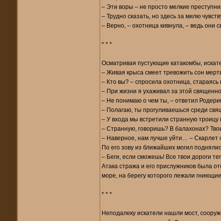
– Эти воры – не просто мелкие преступник
– Трудно сказать, но здесь за милю чувст
– Верно, – охотница кивнула, – ведь они 
* * *
Осматривая пустующие катакомбы, искате
– Живая крыса смеет тревожить сон мертв
– Кто вы? – спросила охотница, стараясь
– При жизни я ухаживал за этой священно
– Не понимаю о чем ты, – ответил Родерик
– Полагаю, ты прогуливаешься среди свя
– У входа мы встретили странную троицу в
– Странную, говоришь? В балахонах? Твои 
– Наверное, нам лучше уйти… – Скарлет 
По его зову из ближайших могил поднялис
– Беги, если сможешь! Все твои дороги теп
Атака стража и его прислужников была от
море, на берегу которого лежали гниющие
* * *
Неподалеку искатели нашли мост, сооруж