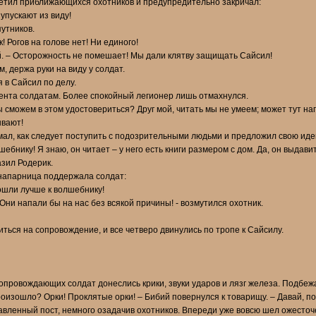
аметил приближающихся охотников и предупредительно закричал:
 упускают из виду!
утников.
! Рогов на голове нет! Ни единого!
ый. – Осторожность не помешает! Мы дали клятву защищать Сайсил!
 держа руки на виду у солдат.
 в Сайсил по делу.
ента солдатам. Более спокойный легионер лишь отмахнулся.
ы сможем в этом удостовериться? Друг мой, читать мы не умеем; может тут на
ывают!
л, как следует поступить с подозрительными людьми и предложил свою иде
ебнику! Я знаю, он читает – у него есть книги размером с дом. Да, он выдавит
зил Родерик.
напарница поддержала солдат:
ошли лучше к волшебнику!
 Они напали бы на нас без всякой причины! - возмутился охотник.
ться на сопровождение, и все четверо двинулись по тропе к Сайсилу.
опровождающих солдат донеслись крики, звуки ударов и лязг железа. Подбежа
произошло? Орки! Проклятые орки! – Бибий повернулся к товарищу. – Давай, п
авленный пост, немного озадачив охотников. Впереди уже вовсю шел ожесто