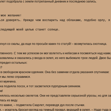
арлет подобрала с земли потрепанный дневник и последнюю запись.
 мое желание!
ьзя доверять. Прежде чем воспарить над облаками, подобно орлу, я
следующей моей целью станет солнце.
нул со скалы, да еще по просьбе каких-то статуй! – возмутилась охотница.
твенного. С тем же успехом он мог взлететь к небесам и посмеяться над нами
азвалины и оказались у входа в склеп, из него выбежало трое людей. Двое б
упредил остальных:
и?
 свободном красном одеянии. Она без заминки отдала указания спутникам:
и мы легко справимся.
ил мужчина.
на подняла посох, и тот засветился пурпурным сиянием.
в!
днялось несколько скелетов. Они не представляли серьезной угрозы, но для з
ась из виду.
то камне, – подметила Скарлет, переводя дух после стычки.
 – искатель бросил взгляд на темный провал, ведущий в склеп. – Надо туда з