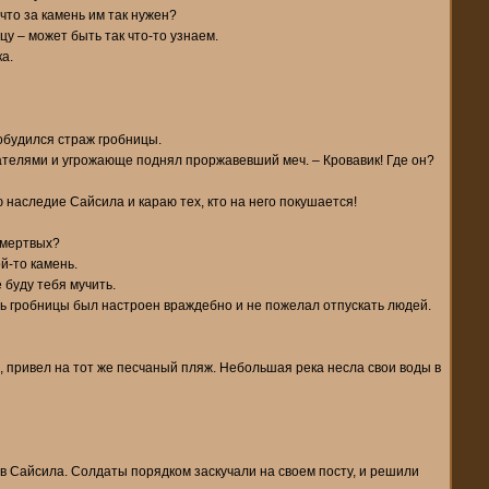
что за камень им так нужен?
цу – может быть так что-то узнаем.
а.
обудился страж гробницы.
кателями и угрожающе поднял проржавевший меч. – Кровавик! Где он?
наследие Сайсила и караю тех, кто на него покушается!
 мертвых?
й-то камень.
 буду тебя мучить.
ль гробницы был настроен враждебно и не пожелал отпускать людей.
ь, привел на тот же песчаный пляж. Небольшая река несла свои воды в
в Сайсила. Солдаты порядком заскучали на своем посту, и решили