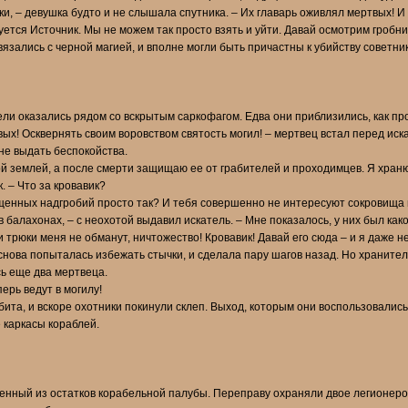
и, – девушка будто и не слышала спутника. – Их главарь оживлял мертвых! И 
вуется Источник. Мы не можем так просто взять и уйти. Давай осмотрим гробни
связались с черной магией, и вполне могли быть причастны к убийству советник
ли оказались рядом со вскрытым саркофагом. Едва они приблизились, как пр
ых! Осквернять своим воровством святость могил! – мертвец встал перед ис
 не выдать беспокойства.
й землей, а после смерти защищаю ее от грабителей и проходимцев. Я храню 
. – Что за кровавик?
щенных надгробий просто так? И тебя совершенно не интересуют сокровища
 балахонах, – с неохотой выдавил искатель. – Мне показалось, у них был како
трюки меня не обманут, ничтожество! Кровавик! Давай его сюда – и я даже не
снова попыталась избежать стычки, и сделала пару шагов назад. Но храните
ь еще два мертвеца.
ерь ведут в могилу!
бита, и вскоре охотники покинули склеп. Выход, которым они воспользовалис
 каркасы кораблей.
енный из остатков корабельной палубы. Переправу охраняли двое легионеро