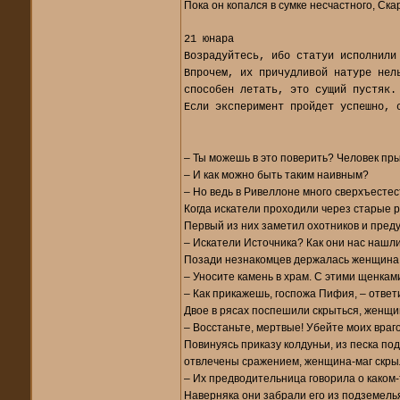
Пока он копался в сумке несчастного, Ск
21 юнара
Возрадуйтесь, ибо статуи исполнили
Впрочем, их причудливой натуре нел
способен летать, это сущий пустяк.
Если эксперимент пройдет успешно, 
– Ты можешь в это поверить? Человек прыг
– И как можно быть таким наивным?
– Но ведь в Ривеллоне много сверхъестес
Когда искатели проходили через старые р
Первый из них заметил охотников и пред
– Искатели Источника? Как они нас нашл
Позади незнакомцев держалась женщина в
– Уносите камень в храм. С этими щенкам
– Как прикажешь, госпожа Пифия, – ответ
Двое в рясах поспешили скрыться, женщи
– Восстаньте, мертвые! Убейте моих враго
Повинуясь приказу колдуньи, из песка по
отвлечены сражением, женщина-маг скрыл
– Их предводительница говорила о каком-
Наверняка они забрали его из подземелья,