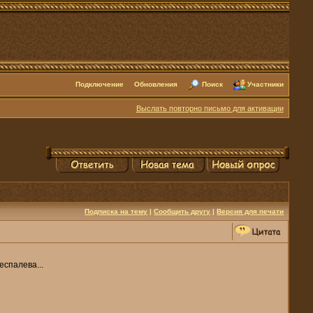
Подключение
Обновления
Поиск
Участники
Выслать повторно письмо для активации
Подписка на тему
|
Сообщить другу
|
Версия для печати
еспалева...