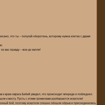
писано, что ты – попугай-оборотень, которому нужна клетка с двумя
ю:
 из вас правду – всю до капли!
в к краю оврага Бибий увидел, что происходит впереди и побледнел.
ошли к мосту. Пусть с этими громилами разбираются искатели!
ченный бой, поэтому искатели спешно обошли обрыв и присоединились