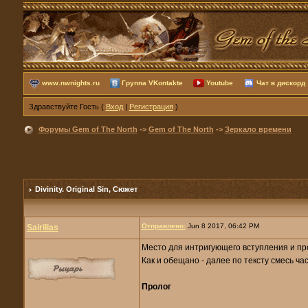
www.nwnights.ru
Группа VKontakte
Youtube
Чат в дискорд
Здравствуйте Гость (
Вход
|
Регистрация
)
Форумы Gem of The North
->
Gem of The North
->
Зеркало времени
Divinity. Original Sin
, Сюжет
Отправлено:
Jun 8 2017, 06:42 PM
Sairilias
Место для интригующего вступления и про
Как и обещано - далее по тексту смесь ча
Пролог