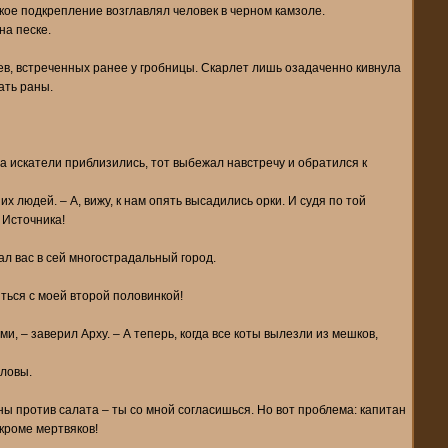
кое подкрепление возглавлял человек в черном камзоле.
на песке.
в, встреченных ранее у гробницы. Скарлет лишь озадаченно кивнула
ать раны.
а искатели приблизились, тот выбежал навстречу и обратился к
людей. – А, вижу, к нам опять высадились орки. И судя по той
 Источника!
вал вас в сей многострадальный город.
миться с моей второй половинкой!
 – заверил Арху. – А теперь, когда все коты вылезли из мешков,
оловы.
ны против салата – ты со мной согласишься. Но вот проблема: капитан
 кроме мертвяков!