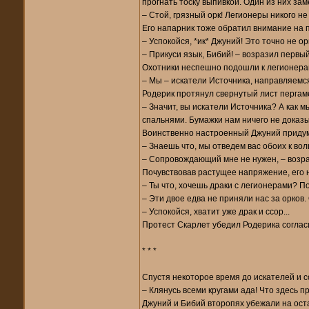
прогнать тоску выпивкой. Один из них з
– Стой, грязный орк! Легионеры никого не
Его напарник тоже обратил внимание на п
– Успокойся, *ик* Джуний! Это точно не орк
– Прикуси язык, Бибий! – возразил перв
Охотники неспешно подошли к легионерам,
– Мы – искатели Источника, направляемся
Родерик протянул свернутый лист пергам
– Значит, вы искатели Источника? А как м
спальнями. Бумажки нам ничего не доказ
Воинственно настроенный Джуний придума
– Знаешь что, мы отведем вас обоих к волш
– Сопровождающий мне не нужен, – возра
Почувствовав растущее напряжение, его 
– Ты что, хочешь драки с легионерами? П
– Эти двое едва не приняли нас за орков.
– Успокойся, хватит уже драк и ссор...
Протест Скарлет убедил Родерика согласи
* * *
Спустя некоторое время до искателей и с
– Клянусь всеми кругами ада! Что здесь 
Джуний и Бибий второпях убежали на ост