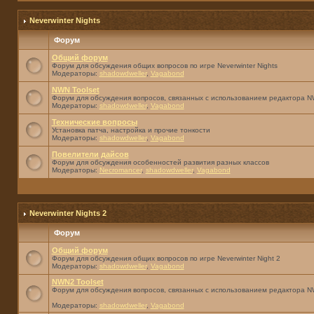
Neverwinter Nights
Форум
Общий форум
Форум для обсуждения общих вопросов по игре Neverwinter Nights
Модераторы:
shadowdweller
,
Vagabond
NWN Toolset
Форум для обсуждения вопросов, связанных с использованием редактора NW
Модераторы:
shadowdweller
,
Vagabond
Технические вопросы
Установка патча, настройка и прочие тонкости
Модераторы:
shadowdweller
,
Vagabond
Повелители дайсов
Форум для обсуждения особенностей развития разных классов
Модераторы:
Necromancer
,
shadowdweller
,
Vagabond
Neverwinter Nights 2
Форум
Общий форум
Форум для обсуждения общих вопросов по игре Neverwinter Night 2
Модераторы:
shadowdweller
,
Vagabond
NWN2 Toolset
Форум для обсуждения вопросов, связанных с использованием редактора N
Модераторы:
shadowdweller
,
Vagabond