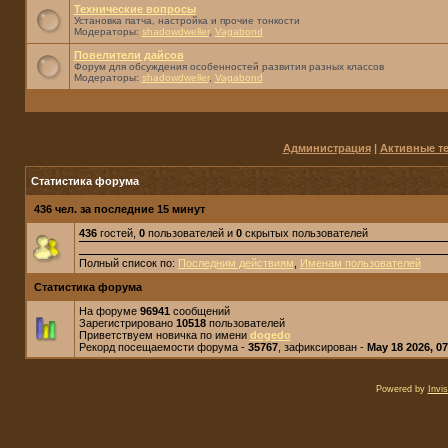
Технические вопросы
Установка патча, настройка и прочие тонкости
Модераторы:
shadowdweller
,
Vagabond
Повелители дайсов
Форум для обсуждения особенностей развития разных классов
Модераторы:
shadowdweller
,
Vagabond
Администрация
|
Активные т
Статистика форума
436 чел. за последние 15 минут
436
гостей,
0
пользователей и
0
скрытых пользователей
Полный список по:
Последним действиям
,
Именам пользователей
Статистика форума
На форуме
96941
сообщений
Зарегистрировано
10518
пользователей
Приветствуем новичка по имени
dogedo
Рекорд посещаемости форума -
35767
, зафиксирован -
May 18 2026, 0
Powered by
Invi