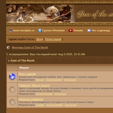
www.nwnights.ru
Группа VKontakte
Youtube
Чат в дискорд
Здравствуйте Гость (
Вход
|
Регистрация
)
Форумы Gem of The North
С возвращением; Ваш последний визит Aug 9 2026, 10:41 AM
Gem of The North
Форум
Все о шарде
Форум для обсуждения любых тем, связанных с нашим шардом.
Модераторы:
Meloza
,
shadowdweller
,
Vagabond
Таверна "Меч и посох"
Здесь в перерыве между путешествиями отважные герои делятся правдивым
своих похождениях по миру Gem'а.
Модераторы:
shadowdweller
,
Vagabond
Зеркало времени
Рассказы, произведения и истории от жителей нашего мира
Модераторы:
Sairilias
,
shadowdweller
,
Vagabond