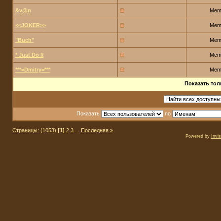
&v@n
Mem
<<JOKER>>
Mem
"Buch"
Mem
* Just Do It
Mem
***=Dmitry=***
Mem
Показать тол
Показать
по
Страницы:
(1053)
[1]
2
3
...
Последняя »
Powered by
Invi