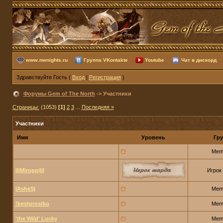
www.nwnights.ru
Группа VKontakte
Youtube
Чат в дискорд
Здравствуйте Гость (
Вход
|
Регистрация
)
Форумы Gem of The North
-> Участники
Страницы:
(1053)
[1]
2
3
...
Последняя »
Участники
Имя
Уровень
Гру
Mem
|||Miroppi|||
Игрок
|AsheS|
Mem
!bestprostko
Mem
'the Wild' Lucky
Mem