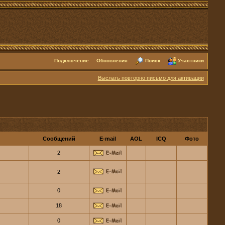
Подключение
Обновления
Поиск
Участники
Выслать повторно письмо для активации
Сообщений
E-mail
AOL
ICQ
Фото
2
2
0
18
0