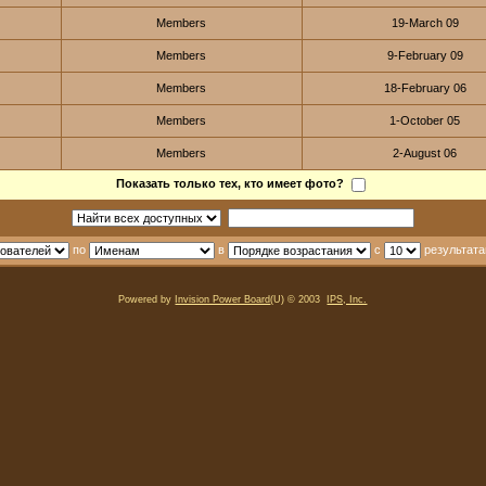
Members
19-March 09
Members
9-February 09
Members
18-February 06
Members
1-October 05
Members
2-August 06
Показать только тех, кто имеет фото?
по
в
с
результата
Powered by
Invision Power Board
(U) © 2003
IPS, Inc.