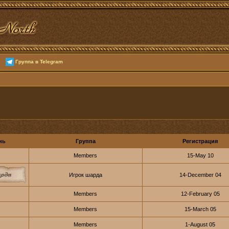
Группа в Telegram
нь
Группа
Регистрация
Members
15-May 10
Игрок шарда
14-December 04
Members
12-February 05
Members
15-March 05
Members
1-August 05