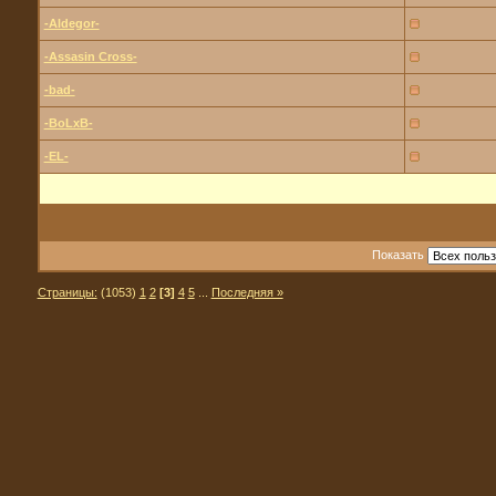
-Aldegor-
-Assasin Cross-
-bad-
-BoLxB-
-EL-
Показать
Страницы:
(1053)
1
2
[3]
4
5
...
Последняя »