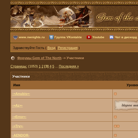
www.nwnights.ru
Группа VKontakte
Youtube
Чат в дискорд
Здравствуйте Гость (
Вход
|
Регистрация
)
Форумы Gem of The North
-> Участники
Страницы:
(1053)
1
2
[3]
4
5
...
Последняя »
Участники
Имя
Урове
-=Anubis=-
-=Az=-
-=Error=-
-=Try=-
-AENDOR-