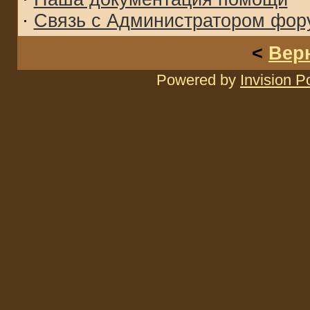
·
Связь с Администратором фор
<
Вер
Powered by
Invision 