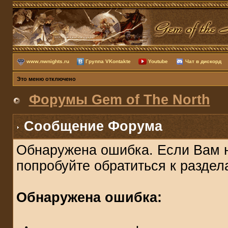
www.nwnights.ru
Группа VKontakte
Youtube
Чат в дискорд
Это меню отключено
Форумы Gem of The North
Сообщение Форума
Обнаружена ошибка. Если Вам 
попробуйте обратиться к разде
Обнаружена ошибка: