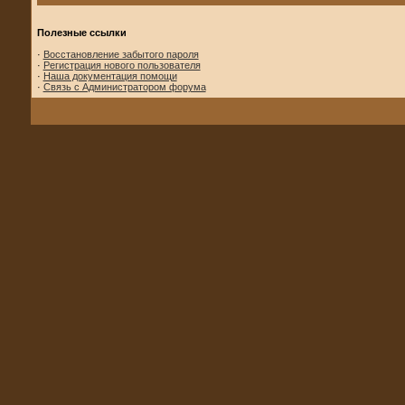
Полезные ссылки
·
Восстановление забытого пароля
·
Регистрация нового пользователя
·
Наша документация помощи
·
Связь с Администратором форума