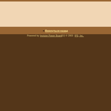
<
Вернуться назад
Powered by
Invision Power Board
(U) © 2003
IPS, Inc.