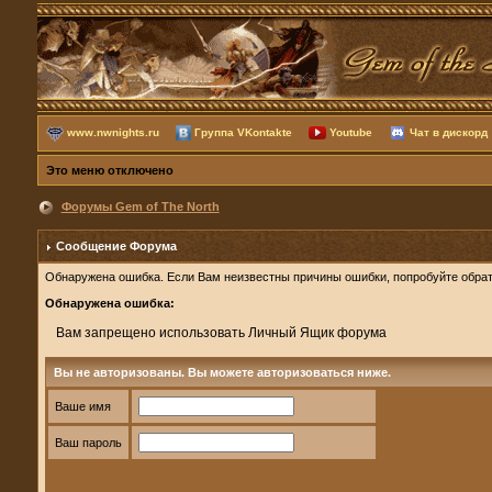
www.nwnights.ru
Группа VKontakte
Youtube
Чат в дискорд
Это меню отключено
Форумы Gem of The North
Сообщение Форума
Обнаружена ошибка. Если Вам неизвестны причины ошибки, попробуйте обрат
Обнаружена ошибка:
Вам запрещено использовать Личный Ящик форума
Вы не авторизованы. Вы можете авторизоваться ниже.
Ваше имя
Ваш пароль