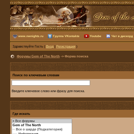
www.nwnights.ru
Группа VKontakte
Youtube
Чат в дискорд
Здравствуйте Гость (
Вход
|
Регистрация
)
Форумы Gem of The North
-> Форма поиска
Поиск по ключевым словам
Введите ключевое слово или фразу для поиска.
Где искать