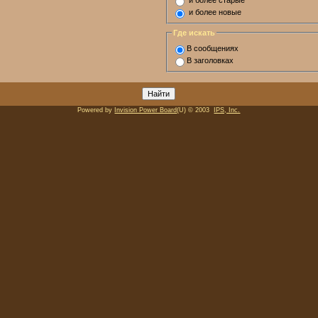
и более старые
и более новые
Где искать
В сообщениях
В заголовках
Powered by
Invision Power Board
(U) © 2003
IPS, Inc.