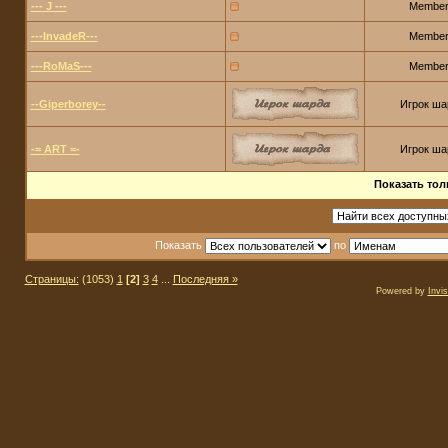
--- J ---
Membe
---InvadeR---
Membe
---RoMaS---
Membe
--Giperborey--
Игрок ша
-= ART =-
Игрок ша
Показать тол
Показать
по
Страницы:
(1053)
1
[2]
3
4
...
Последняя »
Powered by
Invi