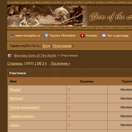
www.nwnights.ru
Группа VKontakte
Youtube
Чат в дискорд
Здравствуйте Гость (
Вход
|
Регистрация
)
Форумы Gem of The North
-> Участники
Страницы:
(1053)
1
[2]
3
4
...
Последняя »
Участники
Имя
Уровень
Групп
*Pasha*
Membe
*Richard*
Membe
*Эльф-невидимка*
Membe
- Hidden Horror -
Membe
- Soul -
Membe