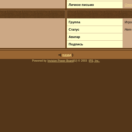
Личное письмо
Отп
Группа
Игро
Статус
Нет
Аватар
Подпись
<(
назад
)
Powered by
Invision Power Board
(U) © 2003
IPS, Inc.