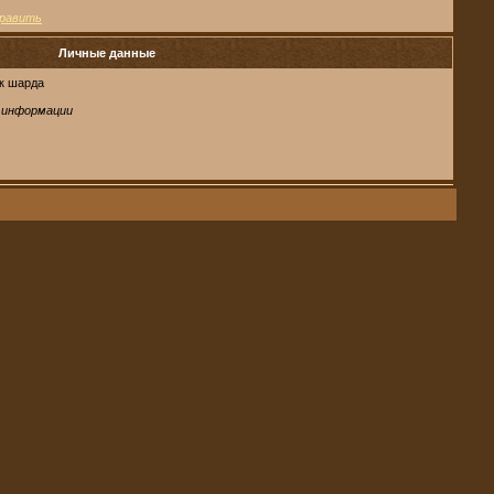
равить
Личные данные
к шарда
 информации