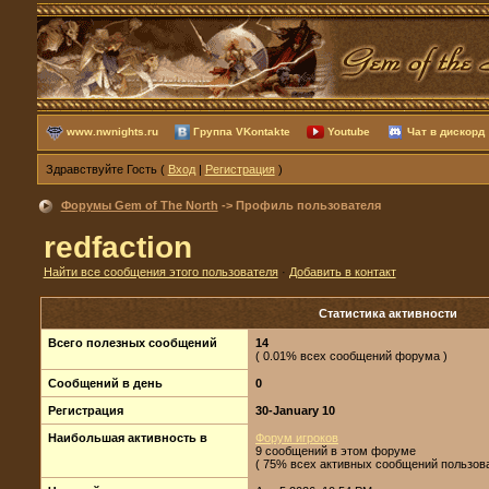
www.nwnights.ru
Группа VKontakte
Youtube
Чат в дискорд
Здравствуйте Гость (
Вход
|
Регистрация
)
Форумы Gem of The North
-> Профиль пользователя
redfaction
Найти все сообщения этого пользователя
·
Добавить в контакт
Статистика активности
Всего полезных сообщений
14
( 0.01% всех сообщений форума )
Сообщений в день
0
Регистрация
30-January 10
Наибольшая активность в
Форум игроков
9 сообщений в этом форуме
( 75% всех активных сообщений пользова