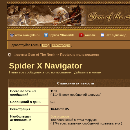
www.nwnights.ru
Группа VKontakte
Youtube
Чат в дискорд
Здравствуйте Гость (
Вход
|
Регистрация
)
Форумы Gem of The North
-> Профиль пользователя
Spider X Navigator
Найти все сообщения этого пользователя
·
Добавить в контакт
Статистика активности
Всего полезных
1107
сообщений
( 1.14% всех сообщений форума )
Сообщений в день
0.1
Регистрация
16-March 05
Наибольшая
Все о шарде
активность в
180 сообщений в этом форуме
( 17% всех активных сообщений пользователя )