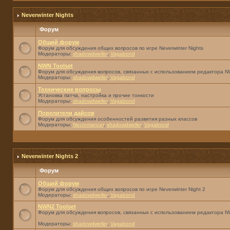
Neverwinter Nights
Форум
Общий форум
Форум для обсуждения общих вопросов по игре Neverwinter Nights
Модераторы:
shadowdweller
,
Vagabond
NWN Toolset
Форум для обсуждения вопросов, связанных с использованием редактора NW
Модераторы:
shadowdweller
,
Vagabond
Технические вопросы
Установка патча, настройка и прочие тонкости
Модераторы:
shadowdweller
,
Vagabond
Повелители дайсов
Форум для обсуждения особенностей развития разных классов
Модераторы:
Necromancer
,
shadowdweller
,
Vagabond
Neverwinter Nights 2
Форум
Общий форум
Форум для обсуждения общих вопросов по игре Neverwinter Night 2
Модераторы:
shadowdweller
,
Vagabond
NWN2 Toolset
Форум для обсуждения вопросов, связанных с использованием редактора N
Модераторы:
shadowdweller
,
Vagabond