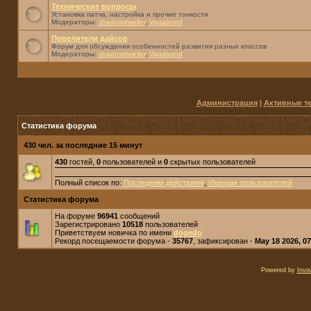
Технические вопросы
Установка патча, настройка и прочие тонкости
Модераторы:
shadowdweller
,
Vagabond
Повелители дайсов
Форум для обсуждения особенностей развития разных классов
Модераторы:
shadowdweller
,
Vagabond
Администрация
|
Активные т
Статистика форума
430 чел. за последние 15 минут
430
гостей,
0
пользователей и
0
скрытых пользователей
Полный список по:
Последним действиям
,
Именам пользователей
Статистика форума
На форуме
96941
сообщений
Зарегистрировано
10518
пользователей
Приветствуем новичка по имени
dogedo
Рекорд посещаемости форума -
35767
, зафиксирован -
May 18 2026, 0
Powered by
Invi