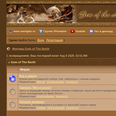
www.nwnights.ru
Группа VKontakte
Youtube
Чат в дискорд
Здравствуйте Гость (
Вход
|
Регистрация
)
Форумы Gem of The North
С возвращением; Ваш последний визит Aug 6 2026, 02:01 AM
Gem of The North
Форум
Все о шарде
Форум для обсуждения любых тем, связанных с нашим шардом.
Модераторы:
Meloza
,
shadowdweller
,
Vagabond
Таверна "Меч и посох"
Здесь в перерыве между путешествиями отважные герои делятся правдивым
своих похождениях по миру Gem'а.
Модераторы:
shadowdweller
,
Vagabond
Зеркало времени
Рассказы, произведения и истории от жителей нашего мира
Модераторы:
Sairilias
,
shadowdweller
,
Vagabond