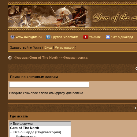
www.nwnights.ru
Группа VKontakte
Youtube
Чат в дискорд
Здравствуйте Гость (
Вход
|
Регистрация
)
Форумы Gem of The North
-> Форма поиска
Поиск по ключевым словам
Введите ключевое слово или фразу для поиска.
Где искать