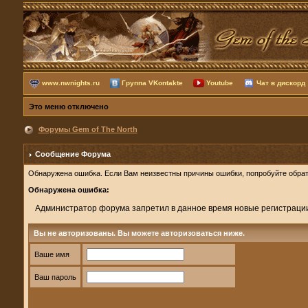
www.nwnights.ru
Группа VKontakte
Youtube
Чат в дискорд
Это меню отключено
Форумы Gem of The North
Сообщение Форума
Обнаружена ошибка. Если Вам неизвестны причины ошибки, попробуйте обрат
Обнаружена ошибка:
Администратор форума запретил в данное время новые регистраци
Вы не авторизованы. Вы можете авторизоваться ниже.
Ваше имя
Ваш пароль