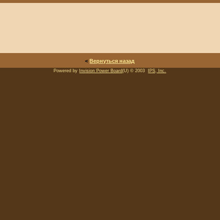
<
Вернуться назад
Powered by
Invision Power Board
(U) © 2003
IPS, Inc.