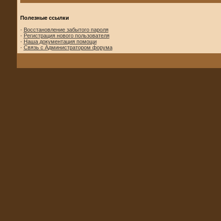
Полезные ссылки
·
Восстановление забытого пароля
·
Регистрация нового пользователя
·
Наша документация помощи
·
Связь с Администратором форума