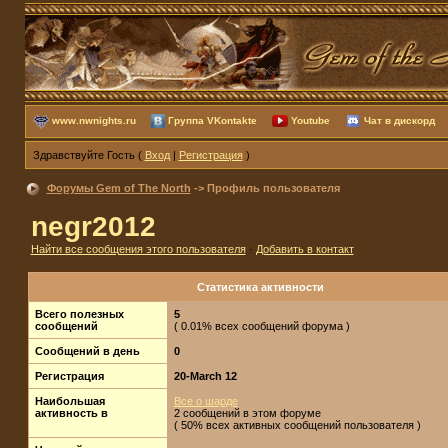
www.nwnights.ru
Группа VKontakte
Youtube
Чат в дискорд
Здравствуйте Гость (
Вход
|
Регистрация
)
Форумы Gem of The North
-> Профиль пользователя
negr2012
Найти все сообщения этого пользователя
·
Добавить в контакт
Статистика активности
Всего полезных
5
сообщений
( 0.01% всех сообщений форума )
Сообщений в день
0
Регистрация
20-March 12
Наибольшая
Все о шарде
активность в
2 сообщений в этом форуме
( 50% всех активных сообщений пользователя )