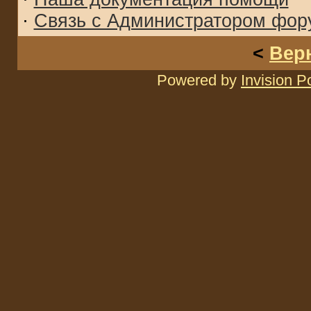
·
Связь с Администратором фор
<
Вер
Powered by
Invision 