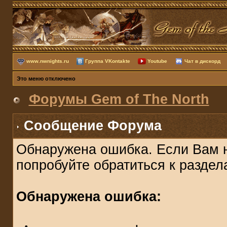
www.nwnights.ru
Группа VKontakte
Youtube
Чат в дискорд
Это меню отключено
Форумы Gem of The North
Сообщение Форума
Обнаружена ошибка. Если Вам 
попробуйте обратиться к разде
Обнаружена ошибка: