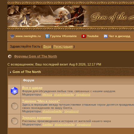
www.nwnights.ru
Группа VKontakte
Youtube
Чат в дискорд
Здравствуйте Гость (
Вход
|
Регистрация
)
Форумы Gem of The North
С возвращением; Ваш последний визит Aug 8 2026, 12:17 PM
Gem of The North
Форум
Все о шарде
Форум для обсуждения любых тем, связанных с нашим шардом.
Модераторы:
Meloza
,
shadowdweller
,
Vagabond
Таверна "Меч и посох"
Здесь в перерыве между путешествиями отважные герои делятся правдивым
своих похождениях по миру Gem'а.
Модераторы:
shadowdweller
,
Vagabond
Зеркало времени
Рассказы, произведения и истории от жителей нашего мира
Модераторы:
Sairilias
,
shadowdweller
,
Vagabond