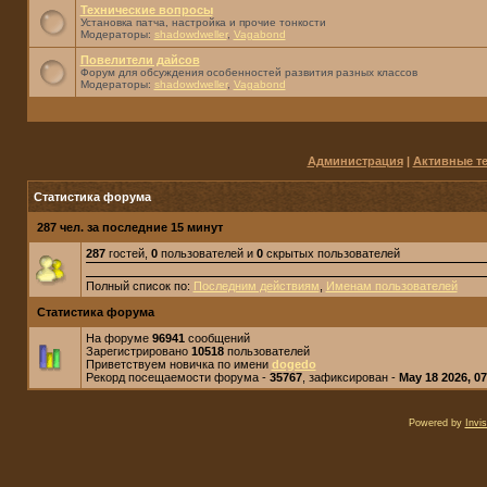
Технические вопросы
Установка патча, настройка и прочие тонкости
Модераторы:
shadowdweller
,
Vagabond
Повелители дайсов
Форум для обсуждения особенностей развития разных классов
Модераторы:
shadowdweller
,
Vagabond
Администрация
|
Активные т
Статистика форума
287 чел. за последние 15 минут
287
гостей,
0
пользователей и
0
скрытых пользователей
Полный список по:
Последним действиям
,
Именам пользователей
Статистика форума
На форуме
96941
сообщений
Зарегистрировано
10518
пользователей
Приветствуем новичка по имени
dogedo
Рекорд посещаемости форума -
35767
, зафиксирован -
May 18 2026, 0
Powered by
Invi