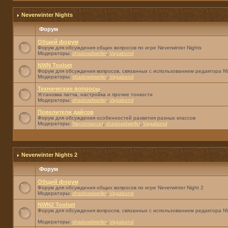
Neverwinter Nights
Форум
Общий форум
Форум для обсуждения общих вопросов по игре Neverwinter Nights
Модераторы:
shadowdweller
,
Vagabond
NWN Toolset
Форум для обсуждения вопросов, связанных с использованием редактора NW
Модераторы:
shadowdweller
,
Vagabond
Технические вопросы
Установка патча, настройка и прочие тонкости
Модераторы:
shadowdweller
,
Vagabond
Повелители дайсов
Форум для обсуждения особенностей развития разных классов
Модераторы:
Necromancer
,
shadowdweller
,
Vagabond
Neverwinter Nights 2
Форум
Общий форум
Форум для обсуждения общих вопросов по игре Neverwinter Night 2
Модераторы:
shadowdweller
,
Vagabond
NWN2 Toolset
Форум для обсуждения вопросов, связанных с использованием редактора N
Модераторы:
shadowdweller
,
Vagabond