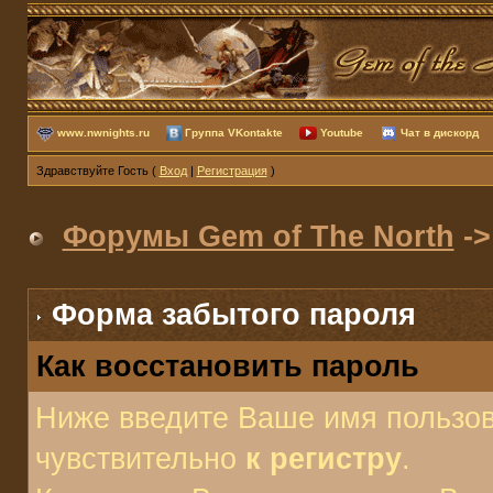
www.nwnights.ru
Группа VKontakte
Youtube
Чат в дискорд
Здравствуйте Гость (
Вход
|
Регистрация
)
Форумы Gem of The North
->
Форма забытого пароля
Как восстановить пароль
Ниже введите Ваше имя пользов
чувствительно
к регистру
.