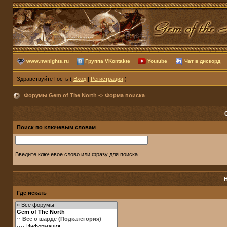
www.nwnights.ru
Группа VKontakte
Youtube
Чат в дискорд
Здравствуйте Гость (
Вход
|
Регистрация
)
Форумы Gem of The North
-> Форма поиска
Поиск по ключевым словам
Введите ключевое слово или фразу для поиска.
Где искать