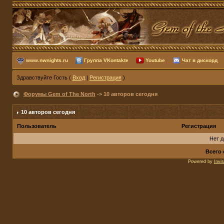
www.nwnights.ru
Группа VKontakte
Youtube
Чат в дискорд
Здравствуйте Гость (
Вход
|
Регистрация
)
Форумы Gem of The North
-> 10 авторов сегодня
10 авторов сегодня
Пользователь
Регистрация
Нет 
Всего 
Powered by
Invi