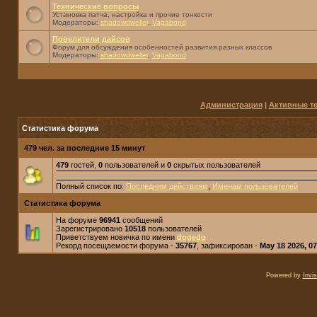
Технические вопросы
Установка патча, настройка и прочие тонкости
Модераторы:
shadowdweller
,
Vagabond
Повелители дайсов
Форум для обсуждения особенностей развития разных классов
Модераторы:
shadowdweller
,
Vagabond
Администрация
|
Активные т
Статистика форума
479 чел. за последние 15 минут
479
гостей,
0
пользователей и
0
скрытых пользователей
Полный список по:
Последним действиям
,
Именам пользователей
Статистика форума
На форуме
96941
сообщений
Зарегистрировано
10518
пользователей
Приветствуем новичка по имени
dogedo
Рекорд посещаемости форума -
35767
, зафиксирован -
May 18 2026, 0
Powered by
Invi