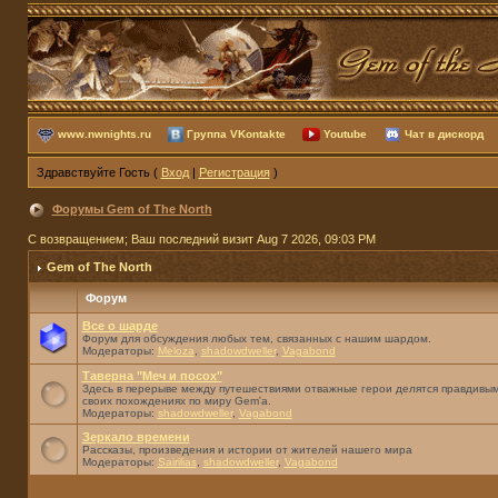
www.nwnights.ru
Группа VKontakte
Youtube
Чат в дискорд
Здравствуйте Гость (
Вход
|
Регистрация
)
Форумы Gem of The North
С возвращением; Ваш последний визит Aug 7 2026, 09:03 PM
Gem of The North
Форум
Все о шарде
Форум для обсуждения любых тем, связанных с нашим шардом.
Модераторы:
Meloza
,
shadowdweller
,
Vagabond
Таверна "Меч и посох"
Здесь в перерыве между путешествиями отважные герои делятся правдивым
своих похождениях по миру Gem'а.
Модераторы:
shadowdweller
,
Vagabond
Зеркало времени
Рассказы, произведения и истории от жителей нашего мира
Модераторы:
Sairilias
,
shadowdweller
,
Vagabond