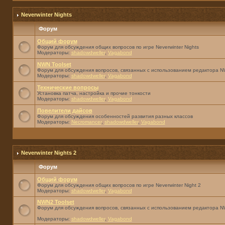
Neverwinter Nights
Форум
Общий форум
Форум для обсуждения общих вопросов по игре Neverwinter Nights
Модераторы:
shadowdweller
,
Vagabond
NWN Toolset
Форум для обсуждения вопросов, связанных с использованием редактора NW
Модераторы:
shadowdweller
,
Vagabond
Технические вопросы
Установка патча, настройка и прочие тонкости
Модераторы:
shadowdweller
,
Vagabond
Повелители дайсов
Форум для обсуждения особенностей развития разных классов
Модераторы:
Necromancer
,
shadowdweller
,
Vagabond
Neverwinter Nights 2
Форум
Общий форум
Форум для обсуждения общих вопросов по игре Neverwinter Night 2
Модераторы:
shadowdweller
,
Vagabond
NWN2 Toolset
Форум для обсуждения вопросов, связанных с использованием редактора N
Модераторы:
shadowdweller
,
Vagabond