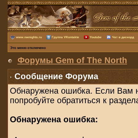
www.nwnights.ru
Группа VKontakte
Youtube
Чат в дискорд
Это меню отключено
Форумы Gem of The North
Сообщение Форума
Обнаружена ошибка. Если Вам 
попробуйте обратиться к разде
Обнаружена ошибка: