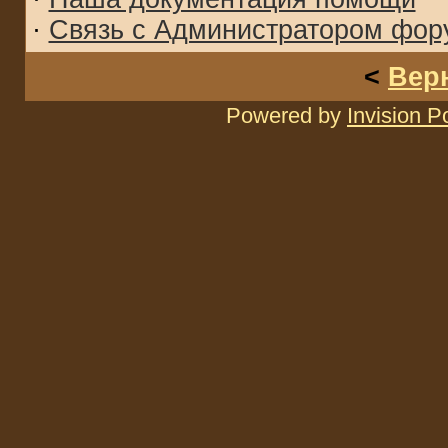
·
Связь с Администратором фор
<
Вер
Powered by
Invision 