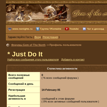
www.nwnights.ru
Группа VKontakte
Youtube
Чат в дискорд
Здравствуйте Гость (
Вход
|
Регистрация
)
Форумы Gem of The North
-> Профиль пользователя
* Just Do It
Найти все сообщения этого пользователя
·
Добавить в контакт
Статистика активности
Всего полезных
0
сообщений
( % всех сообщений форума )
Сообщений в день
Регистрация
14-February 05
Наибольшая
активность в
сообщений в этом форуме
( 0% всех активных сообщений пользователя )