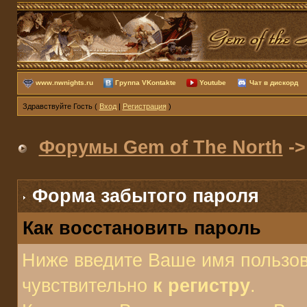
www.nwnights.ru
Группа VKontakte
Youtube
Чат в дискорд
Здравствуйте Гость (
Вход
|
Регистрация
)
Форумы Gem of The North
->
Форма забытого пароля
Как восстановить пароль
Ниже введите Ваше имя пользов
чувствительно
к регистру
.