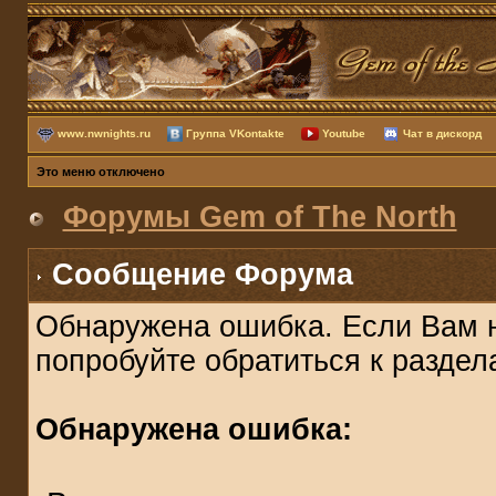
www.nwnights.ru
Группа VKontakte
Youtube
Чат в дискорд
Это меню отключено
Форумы Gem of The North
Сообщение Форума
Обнаружена ошибка. Если Вам 
попробуйте обратиться к разде
Обнаружена ошибка: