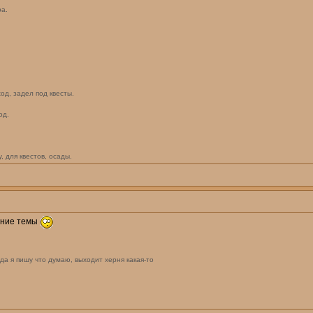
ра.
од, задел под квесты.
.
од.
 для квестов, осады.
ение темы
гда я пишу что думаю, выходит херня какая-то