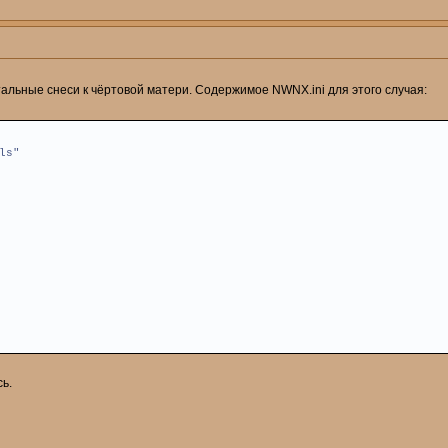
альные снеси к чёртовой матери. Содержимое NWNX.ini для этого случая:
ls"
ь.
?