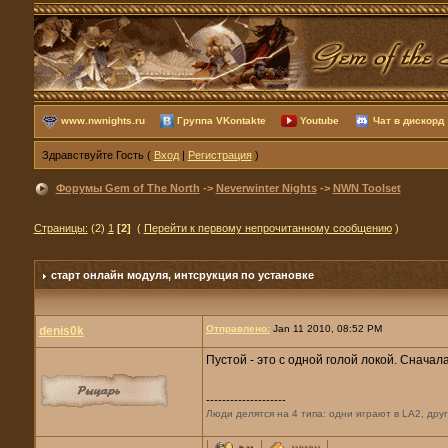
www.nwnights.ru
Группа VKontakte
Youtube
Чат в дискорд
Здравствуйте Гость (
Вход
|
Регистрация
)
Форумы Gem of The North
->
Neverwinter Nights
->
NWN Toolset
Страницы:
(2)
1
[2]
(
Перейти к первому непрочитанному сообщению
)
старт онлайн модуля
, интсрукция по установке
Отправлено:
Jan 11 2010, 08:52 PM
denis0k
Пустой - это с одной голой локой. Сначала
--------------------
Люди делятся на 4 типа: одни играют в LA2, друг