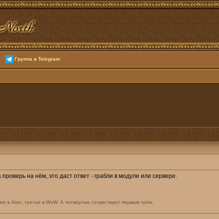
Группа в Telegram
 проверь на нём, это даст ответ - грабли в модуле или сервере.
ие в Aion, третьи в WoW. А четвёртые сочувствуют первым трём.