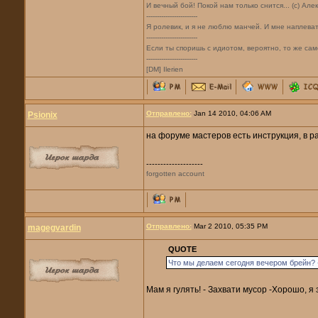
И вечный бой! Покой нам только снится... (с) Але
------------------------
Я ролевик, и я не люблю манчей. И мне наплевать 
------------------------
Если ты споришь с идиотом, вероятно, то же само
------------------------
[DM] Ilerien
Отправлено:
Jan 14 2010, 04:06 AM
Psionix
на форуме мастеров есть инструкция, в 
--------------------
forgotten account
Отправлено:
Mar 2 2010, 05:35 PM
magegvardin
QUOTE
Что мы делаем сегодня вечером брейн? -
Мам я гулять! - Захвати мусор -Хорошо, я 