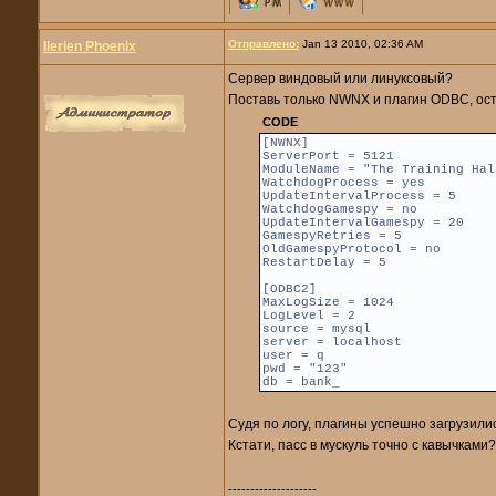
Отправлено:
Jan 13 2010, 02:36 AM
Ilerien Phoenix
Сервер виндовый или линуксовый?
Поставь только NWNX и плагин ODBC, ост
CODE
[NWNX]
ServerPort = 5121
ModuleName = "The Training Hal
WatchdogProcess = yes
UpdateIntervalProcess = 5
WatchdogGamespy = no
UpdateIntervalGamespy = 20
GamespyRetries = 5
OldGamespyProtocol = no
RestartDelay = 5
[ODBC2]
MaxLogSize = 1024
LogLevel = 2
source = mysql
server = localhost
user = q
pwd = "123"
db = bank_
Судя по логу, плагины успешно загрузилис
Кстати, пасс в мускуль точно с кавычками
--------------------