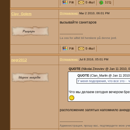
Отправлено:
Mar 2 2010, 06:01 PM
Clay_Golem
вызывайте санитаров
--------------------
La oss for alltid bli herskere på denne jord.
Отправлено:
Jul 8 2016, 05:01 PM
negr2012
QUOTE
(Nikolai Zinoviev @ Jan 11 2010, 
QUOTE
(Clan_Marlin @ Jan 11 2010
У меня подозрения, что все это - 
Что мы делаем сегодня вечером брей
расположение запятых напомнило анекдо
--------------------
Администрация, прошу вас, подтвердите мою уче