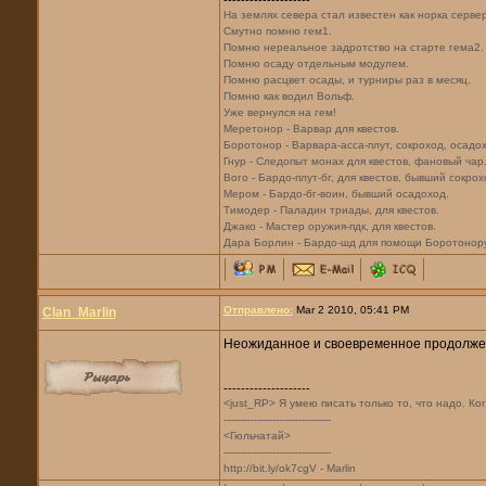
--------------------
На землях севера стал известен как норка серве
Смутно помню гем1.
Помню нереальное задротство на старте гема2.
Помню осаду отдельным модулем.
Помню расцвет осады, и турниры раз в месяц.
Помню как водил Вольф.
Уже вернулся на гем!
Меретонор - Варвар для квестов.
Боротонор - Варвара-асса-плут, сокроход, осадох
Гнур - Следопыт монах для квестов, фановый чар
Вого - Бардо-плут-бг, для квестов, бывший сокрох
Мером - Бардо-бг-воин, бывший осадоход.
Тимодер - Паладин триады, для квестов.
Джако - Мастер оружия-пдк, для квестов.
Дара Борлин - Бардо-шд для помощи Боротонору,
Отправлено:
Mar 2 2010, 05:41 PM
Clan_Marlin
Неожиданное и своевременное продолж
--------------------
<just_RP> Я умею писать только то, что надо. Ко
---------------------------------
<Гюльчатай>
---------------------------------
http://bit.ly/ok7cgV - Marlin