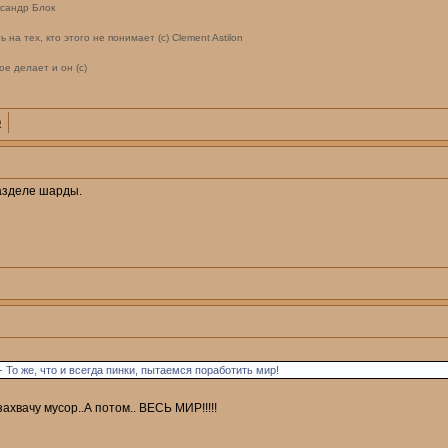
ксандр Блок
на тех, кто этого не понимает (с) Clement Astilon
е делает и он (с)
разделе шарды.
 То же, что и всегда пинки, пытаемся поработить мир!
захвачу мусор..А потом.. ВЕСЬ МИР!!!!!