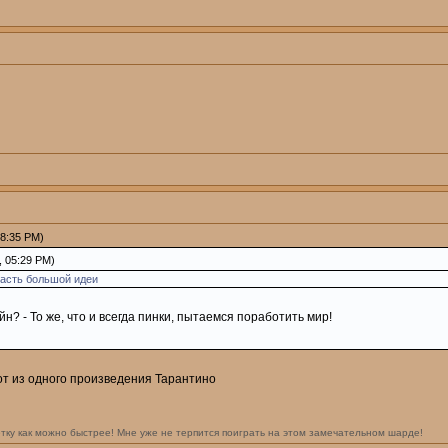
08:35 PM)
, 05:29 PM)
часть большой идеи
н? - То же, что и всегда пинки, пытаемся поработить мир!
т из одного произведения Тарантино
тку как можно быстрее! Мне уже не терпится поиграть на этом замечательном шарде!