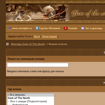
www.nwnights.ru
Группа VKontakte
Youtube
Чат в дискорд
Здравствуйте Гость (
Вход
|
Регистрация
)
Форумы Gem of The North
-> Форма поиска
Поиск по ключевым словам
Введите ключевое слово или фразу для поиска.
Где искать