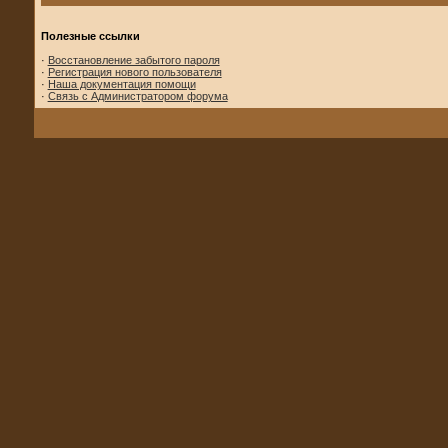
Полезные ссылки
·
Восстановление забытого пароля
·
Регистрация нового пользователя
·
Наша документация помощи
·
Связь с Администратором форума