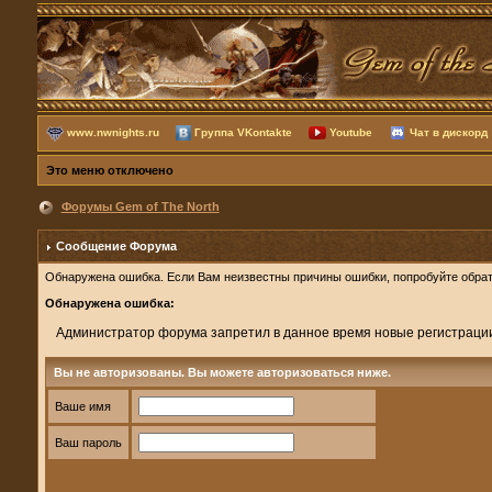
www.nwnights.ru
Группа VKontakte
Youtube
Чат в дискорд
Это меню отключено
Форумы Gem of The North
Сообщение Форума
Обнаружена ошибка. Если Вам неизвестны причины ошибки, попробуйте обрат
Обнаружена ошибка:
Администратор форума запретил в данное время новые регистраци
Вы не авторизованы. Вы можете авторизоваться ниже.
Ваше имя
Ваш пароль