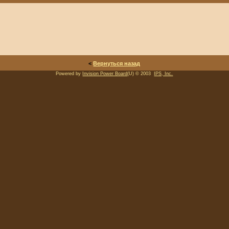
<
Вернуться назад
Powered by
Invision Power Board
(U) © 2003
IPS, Inc.