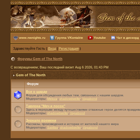
www.nwnights.ru
Группа VKontakte
Youtube
Чат в дискорд
Здравствуйте Гость (
Вход
|
Регистрация
)
Форумы Gem of The North
С возвращением; Ваш последний визит Aug 6 2026, 01:43 PM
Gem of The North
Форум
Все о шарде
Форум для обсуждения любых тем, связанных с нашим шардом.
Модераторы:
Meloza
,
shadowdweller
,
Vagabond
Таверна "Меч и посох"
Здесь в перерыве между путешествиями отважные герои делятся правдивы
Модераторы:
shadowdweller
,
Vagabond
Зеркало времени
Рассказы, произведения и истории от жителей нашего мира
Модераторы:
Sairilias
,
shadowdweller
,
Vagabond