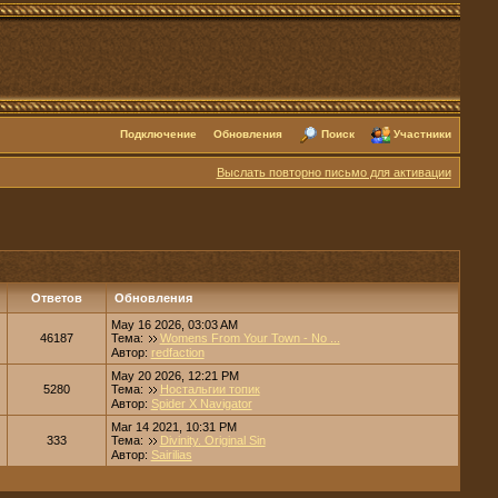
Подключение
Обновления
Поиск
Участники
Выслать повторно письмо для активации
Ответов
Обновления
May 16 2026, 03:03 AM
46187
Тема:
Womens From Your Town - No ...
Автор:
redfaction
May 20 2026, 12:21 PM
5280
Тема:
Ностальгии топик
Автор:
Spider X Navigator
Mar 14 2021, 10:31 PM
333
Тема:
Divinity. Original Sin
Автор:
Sairilias