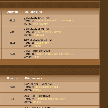
Ответов
Обновления
Jul 2 2023, 10:34 PM
4918
Тема:
Gem живой ещё? Смысл есть к...
Автор:
Vovchik1980
Jul 8 2016, 05:01 PM
266
Тема:
старт онлайн модуля
Автор:
negr2012
Nov 26 2020, 05:14 PM
3313
Тема:
Вход в игру
Автор:
Dogma
Jul 30 2019, 08:32 AM
7233
Тема:
Черный страж. Баг с фитом О...
Автор:
Khior
Ответов
Обновления
Dec 20 2008, 03:21 AM
658
Тема:
Прохождение НВН-2
Автор:
Psionix
Aug 9 2007, 08:18 AM
18
Тема:
Tutorial: Building an Exter...
Автор:
Radon