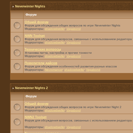
Neverwinter Nights
Форум
Общий форум
Форум для обсуждения общих вопросов по игре Neverwinter Nights
Модераторы:
shadowdweller
,
Vagabond
NWN Toolset
Форум для обсуждения вопросов, связанных с использованием редактора 
Модераторы:
shadowdweller
,
Vagabond
Технические вопросы
Установка патча, настройка и прочие тонкости
Модераторы:
shadowdweller
,
Vagabond
Повелители дайсов
Форум для обсуждения особенностей развития разных классов
Модераторы:
Necromancer
,
shadowdweller
,
Vagabond
Neverwinter Nights 2
Форум
Общий форум
Форум для обсуждения общих вопросов по игре Neverwinter Night 2
Модераторы:
shadowdweller
,
Vagabond
NWN2 Toolset
Форум для обсуждения вопросов, связанных с использованием редактора 
Модераторы:
shadowdweller
,
Vagabond