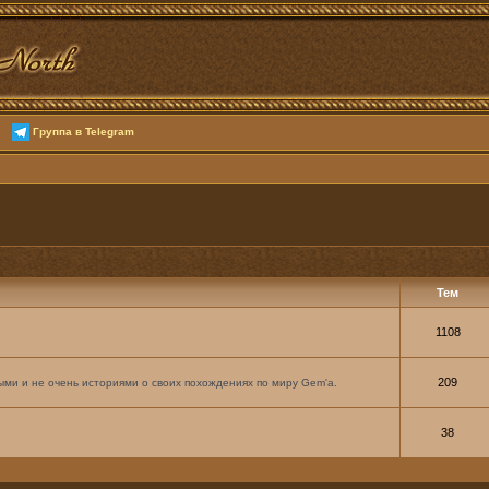
Группа в Telegram
Тем
1108
209
ми и не очень историями о своих похождениях по миру Gem'а.
38