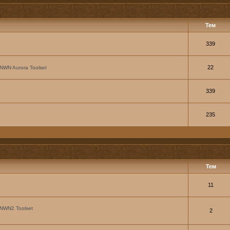
Тем
339
22
NWN Aurora Toolset
339
235
Тем
11
NWN2 Toolset
2