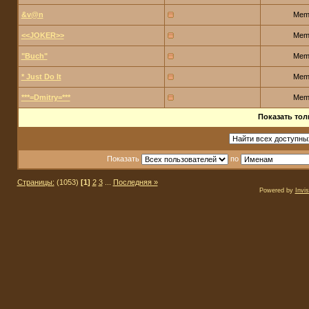
&v@n
Mem
<<JOKER>>
Mem
"Buch"
Mem
* Just Do It
Mem
***=Dmitry=***
Mem
Показать тол
Показать
по
Страницы:
(1053)
[1]
2
3
...
Последняя »
Powered by
Invi