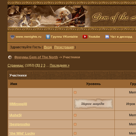
www.nwnights.ru
Группа VKontakte
Youtube
Чат в дискорд
Здравствуйте Гость (
Вход
|
Регистрация
)
Форумы Gem of The North
-> Участники
Страницы:
(1053)
[1]
2
3
...
Последняя »
Участники
Имя
Уровень
Гру
Mem
|||Miroppi|||
Игрок
|AsheS|
Mem
!bestprostko
Mem
'the Wild' Lucky
Mem