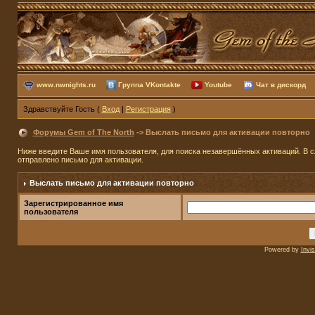
www.nwnights.ru
Группа VKontakte
Youtube
Чат в дискорд
Здравствуйте Гость (
Вход
|
Регистрация
)
Форумы Gem of The North
-> Выслать письмо для активации повторно
Ниже введите Ваше имя пользователя, для поиска незавершённых активаций. В сл
отправлено письмо для активации.
Выслать письмо для активации повторно
Зарегистрированное имя
пользователя
Powered by
Invi