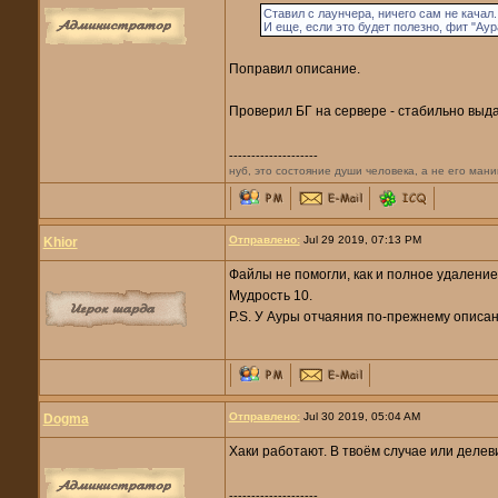
Ставил с лаунчера, ничего сам не качал.
И еще, если это будет полезно, фит "Ау
Поправил описание.
Проверил БГ на сервере - стабильно выд
--------------------
нуб, это состояние души человека, а не его мани
Отправлено:
Jul 29 2019, 07:13 PM
Khior
Файлы не помогли, как и полное удаление 
Мудрость 10.
P.S. У Ауры отчаяния по-прежнему описан
Отправлено:
Jul 30 2019, 05:04 AM
Dogma
Хаки работают. В твоём случае или делеви
--------------------