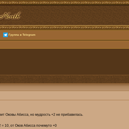
Группа в Telegram
ит Оковы Абисса, но мудрость +2 не прибавилась.
 = 10, от Оков Абисса почемуто +0