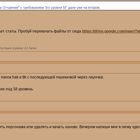
ра Отчаяния" с требованием 3го уровня БГ дали уже на втором.
ает статы. Пробуй перекачать файлы от сюда
https://drive.google.com/open?
пуляции руками (с) Арни
папок hak и tlk с последующей перекачкой через лаунчер.
ие под 3й уровень.
ть персонажа или удалять и качать заново. Вечером напиши мне в личку здесь