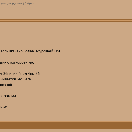
пуляции руками (с) Арни
.
 если вкачано более 3х уровней ПМ.
авляются корректно.
м-3бг или 6бард-4пм-3бг
ачивается без бага
бований.
 игроками.
:19 AM