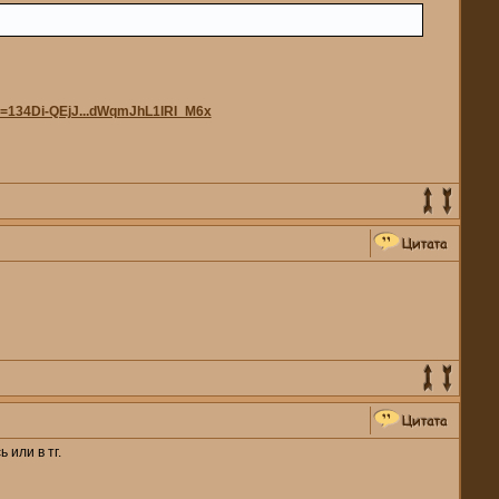
id=134Di-QEjJ...dWqmJhL1lRI_M6x
 или в тг.