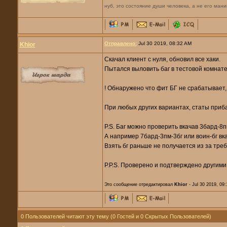
нуб, это состояние души человека, а не его мани
Отправлено:
Jul 30 2019, 08:32 AM
Khior
Скачал клиент с нуля, обновил все хаки.
Пытался выловить баг в тестовой комнате
! Обнаружено что фит БГ не срабатывает,
При любых других вариантах, статы приб
P.S. Баг можно проверить вкачав 3бард-8п
А например 7бард-3пм-3бг или воин-бг вк
Взять бг раньше не получается из за тре
P.P.S. Проверено и подтверждено другими
Это сообщение отредактировал
Khior
- Jul 30 2019, 09
0 Пользователей читают эту тему (0 Гостей и 0 Скрытых Пользователей)