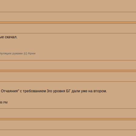
ые скачал.
пуляции руками (с) Арни
а Отчаяния" с требованием 3го уровня БГ дали уже на втором.
:46 PM