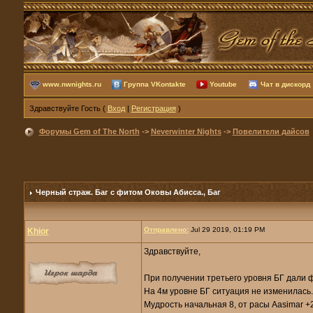
www.nwnights.ru
Группа VKontakte
Youtube
Чат в дискорд
Здравствуйте Гость (
Вход
|
Регистрация
)
Форумы Gem of The North
->
Neverwinter Nights
->
Повелители дайсов
Черный страж. Баг с фитом Оковы Абисса.
, Баг
Отправлено:
Jul 29 2019, 01:19 PM
Khior
Здравствуйте,
При получении третьего уровня БГ дали ф
На 4м уровне БГ ситуация не изменилась.
Мудрость начальная 8, от расы Aasimar +2