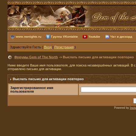
www.nwnights.ru
Группа VKontakte
Youtube
Чат в дискорд
Здравствуйте Гость (
Вход
|
Регистрация
)
Форумы Gem of The North
-> Выслать письмо для активации повторно
Ниже введите Ваше имя пользователя, для поиска незавершённых активаций. В сл
отправлено письмо для активации.
Выслать письмо для активации повторно
Зарегистрированное имя
пользователя
Powered by
Invi