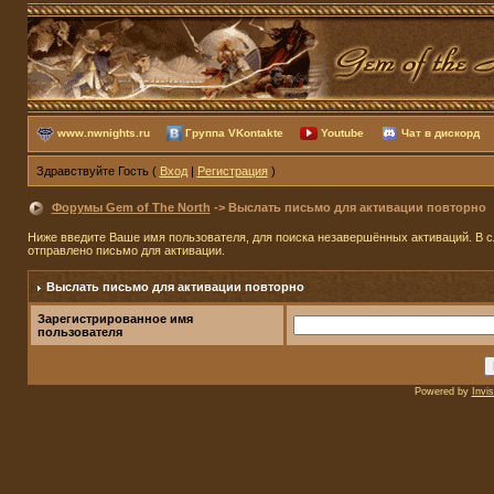
www.nwnights.ru
Группа VKontakte
Youtube
Чат в дискорд
Здравствуйте Гость (
Вход
|
Регистрация
)
Форумы Gem of The North
-> Выслать письмо для активации повторно
Ниже введите Ваше имя пользователя, для поиска незавершённых активаций. В сл
отправлено письмо для активации.
Выслать письмо для активации повторно
Зарегистрированное имя
пользователя
Powered by
Invi