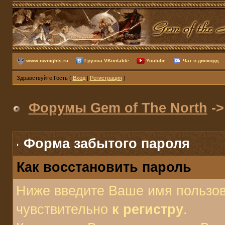
www.nwnights.ru
Группа VKontakte
Youtube
Чат в дискорд
Здравствуйте Гость (
Вход
|
Регистрация
)
Форумы Gem of The North
->
Форма забытого пароля
Как восстановить пароль
Ниже введите Ваше имя пользов
чувствительно
к регистру
.