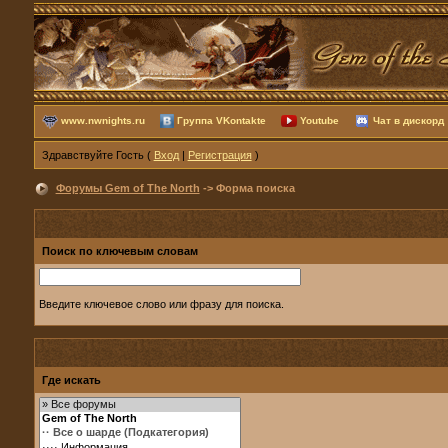
www.nwnights.ru
Группа VKontakte
Youtube
Чат в дискорд
Здравствуйте Гость (
Вход
|
Регистрация
)
Форумы Gem of The North
-> Форма поиска
Поиск по ключевым словам
Введите ключевое слово или фразу для поиска.
Где искать