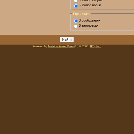
и более старые
и более новые
Где искать
В сообщениях
В заголовках
Powered by
Invision Power Board
(U) © 2003
IPS, Inc.