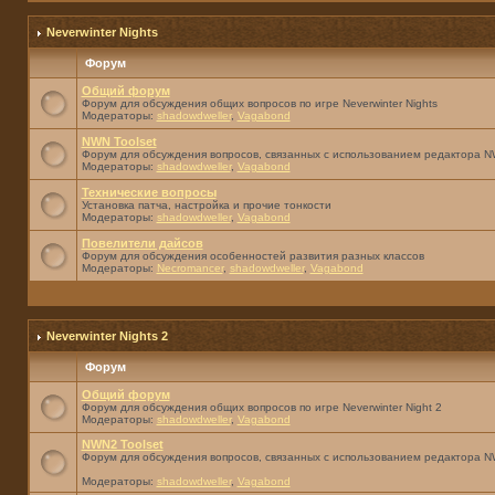
Neverwinter Nights
Форум
Общий форум
Форум для обсуждения общих вопросов по игре Neverwinter Nights
Модераторы:
shadowdweller
,
Vagabond
NWN Toolset
Форум для обсуждения вопросов, связанных с использованием редактора NW
Модераторы:
shadowdweller
,
Vagabond
Технические вопросы
Установка патча, настройка и прочие тонкости
Модераторы:
shadowdweller
,
Vagabond
Повелители дайсов
Форум для обсуждения особенностей развития разных классов
Модераторы:
Necromancer
,
shadowdweller
,
Vagabond
Neverwinter Nights 2
Форум
Общий форум
Форум для обсуждения общих вопросов по игре Neverwinter Night 2
Модераторы:
shadowdweller
,
Vagabond
NWN2 Toolset
Форум для обсуждения вопросов, связанных с использованием редактора N
Модераторы:
shadowdweller
,
Vagabond