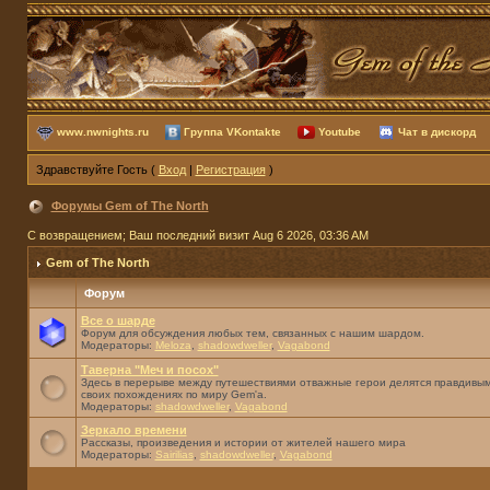
www.nwnights.ru
Группа VKontakte
Youtube
Чат в дискорд
Здравствуйте Гость (
Вход
|
Регистрация
)
Форумы Gem of The North
С возвращением; Ваш последний визит Aug 6 2026, 03:36 AM
Gem of The North
Форум
Все о шарде
Форум для обсуждения любых тем, связанных с нашим шардом.
Модераторы:
Meloza
,
shadowdweller
,
Vagabond
Таверна "Меч и посох"
Здесь в перерыве между путешествиями отважные герои делятся правдивым
своих похождениях по миру Gem'а.
Модераторы:
shadowdweller
,
Vagabond
Зеркало времени
Рассказы, произведения и истории от жителей нашего мира
Модераторы:
Sairilias
,
shadowdweller
,
Vagabond