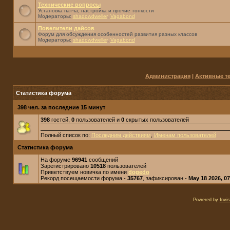
Технические вопросы
Установка патча, настройка и прочие тонкости
Модераторы:
shadowdweller
,
Vagabond
Повелители дайсов
Форум для обсуждения особенностей развития разных классов
Модераторы:
shadowdweller
,
Vagabond
Администрация
|
Активные т
Статистика форума
398 чел. за последние 15 минут
398
гостей,
0
пользователей и
0
скрытых пользователей
Полный список по:
Последним действиям
,
Именам пользователей
Статистика форума
На форуме
96941
сообщений
Зарегистрировано
10518
пользователей
Приветствуем новичка по имени
dogedo
Рекорд посещаемости форума -
35767
, зафиксирован -
May 18 2026, 0
Powered by
Invi