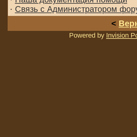
·
Связь с Администратором фор
<
Вер
Powered by
Invision 