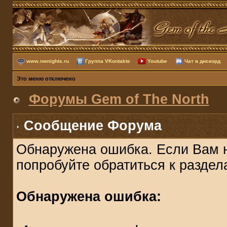
www.nwnights.ru
Группа VKontakte
Youtube
Чат в дискорд
Это меню отключено
Форумы Gem of The North
Сообщение Форума
Обнаружена ошибка. Если Вам 
попробуйте обратиться к разде
Обнаружена ошибка: