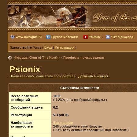
www.nwnights.ru
Группа VKontakte
Youtube
Чат в дискорд
Здравствуйте Гость (
Вход
|
Регистрация
)
Форумы Gem of The North
-> Профиль пользователя
Psionix
Найти все сообщения этого пользователя
·
Добавить в контакт
Статистика активности
Всего полезных
1193
сообщений
( 1.23% всех сообщений форума )
Сообщений в день
0.2
Регистрация
5-April 05
Наибольшая
Все о шарде
активность в
246 сообщений в этом форуме
( 23% всех активных сообщений пользователя )