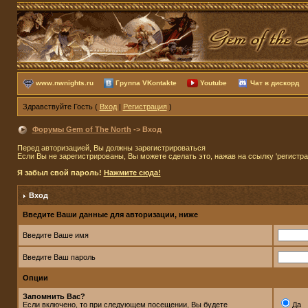
www.nwnights.ru
Группа VKontakte
Youtube
Чат в дискорд
Здравствуйте Гость (
Вход
|
Регистрация
)
Форумы Gem of The North
-> Вход
Перед авторизацией, Вы должны зарегистрироваться
Если Вы не зарегистрированы, Вы можете сделать это, нажав на ссылку 'регистр
Я забыл свой пароль!
Нажмите сюда!
Вход
Введите Ваши данные для авторизации, ниже
Введите Ваше имя
Введите Ваш пароль
Опции
Запомнить Вас?
Если включено, то при следующем посещении, Вы будете
Да